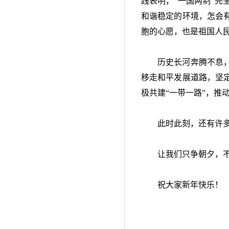
践表明，
“
一国两制
”
完
和谐稳定的环境，怎会
胞的心愿，也是祖国人
历史长河奔腾不息
移走和平发展道路，坚
极共建
“
一带一路
”
，推
此时此刻，还有许
让我们只争朝夕，
祝大家新年快乐！