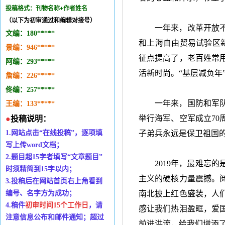
投稿格式：刊物名称+作者姓名
（以下为初审通过和编辑对接号）
一年来，改革开放
文编：
180*
*
***
和上海自由贸易试验区
景编：
946
***
*
*
征点提高了，老百姓常
阿编：293
*
***
*
活新时尚。
“
基层减负年
詹编：
226
*
****
佟编：
257
*
*
***
一年来，国防和军
王编：133
*
**
*
*
举行海军、空军成立
70
●
投稿说明：
1.
网站点击
“
在线投稿
”
，逐项填
子弟兵永远是保卫祖国
写上传
word
文档；
2.
题目超
15
字者填写
“
文章题目
”
2019年，最难忘
时
须精简到
15
字以内；
主义的硬核力量震撼。
3.
投稿后在网站首页右上角看到
编号、名字方为成功；
南北披上红色盛装，人
4.
稿件
初审时间
15个工作日
，请
感让我们热泪盈眶，爱
注意信息公布和邮件通知；超过
前进洪流，给我们增添