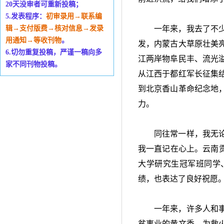
20天没审者可重新投稿；
5.发表程序：
初审录用→联系编
辑→支付版费→核对信息→发录
一年来，我去了不
用通知→等收刊物
。
发，内蒙古大草原壮美
6.切勿重复投稿，严谨一稿向多
江两岸物阜民丰、流光
家不同刊物投稿。
从江西于都红军长征集
到北京香山革命纪念地
力。
同往常一样，我无
我一直记在心上。云南
大学研究生冠军班同学
绩，也表达了良好祝愿
一年来，许多人和
贫事业的黄文秀，为救