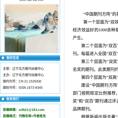
“中国期刊方阵”
第一个层面为
“
双
经济效益好的
1000
余种
产生。
第二个层面为“双
刊。每届进入全国“双百
版权信息
第三个层面为“双奖
主管：辽宁北方报刊出版中心
名奖的期刊。此类期刊
主办：辽宁北方报刊出版中心
第四个层面为“双高
国内刊号：CN 21-1535/G0
建设“中国期刊方阵
国际刊号：ISSN 1673-9345
部门按照规定比例推荐
联系我们
奖”和“双百”期刊通过
品牌期刊。
投稿邮箱：
zzfb21@163.com
投稿格式：刊物名称+作者姓名
根据新闻出版总署“