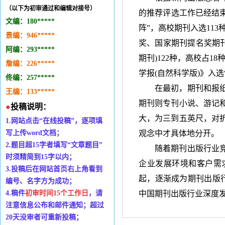
（以下为初审通过和编辑对接号）
的推荐评选工作已经结
文编：
180*
*
***
阵
”
，高校期刊入选
113
景编：
946
***
*
*
奖、国家期刊提名奖期
阿编：293
*
***
*
期刊
)122
种，高校占
18
詹编：
226
*
****
学报
(
自然科学版
)
》入选
佟编：
257
*
*
***
在最初，期刊和报
王编：133
*
**
*
*
期刊则专刊小说、游记
●
投稿说明：
大，为三到五英尺，对
1.
网站点击
“
在线投稿
”
，逐项填
写上传
word
文档；
观念中才具体地分开。
2.
题目超
15
字者填写
“
文章题目
”
随着期刊出版行业
时
须精简到
15
字以内；
企业发展环境和客户需
3.
投稿后在网站首页右上角看到
起，逐渐成为期刊出版
编号、名字方为成功；
4.
稿件
初审时间
15个工作日
，请
中国期刊出版行业深度
注意信息公布和邮件通知；超过
20天没审者可重新投稿；